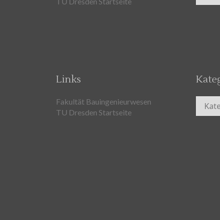
TU Dresden Startseite
Links
Kate
Kateg
Fakultät Bauingenieurwesen
TU Dresden Startseite