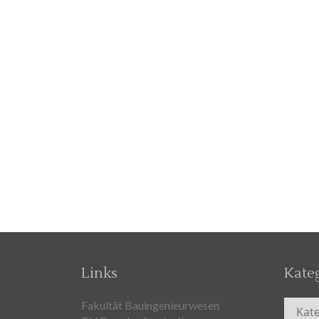
Links
Kate
Kateg
Fakultät Bauingenieurwesen