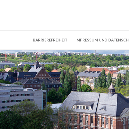
Weblog der Dresdner Bauingenieure · Seit
BauBlog TU 
BARRIEREFREIHEIT
IMPRESSUM UND DATENSC