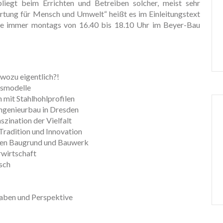
iegt beim Errichten und Betreiben solcher, meist sehr
tung für Mensch und Umwelt“ heißt es im Einleitungstext
 die immer montags von 16.40 bis 18.10 Uhr im Beyer-Bau
wozu eigentlich?!
gsmodelle
 mit Stahlhohlprofilen
ngenieurbau in Dresden
zination der Vielfalt
Tradition und Innovation
hen Baugrund und Bauwerk
rwirtschaft
sch
gaben und Perspektive