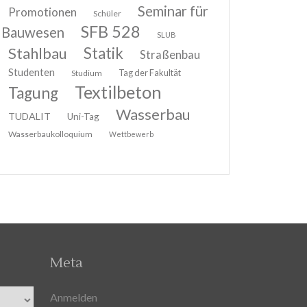
Seminar für
Promotionen
Schüler
SFB 528
Bauwesen
SLUB
Stahlbau
Statik
Straßenbau
Studenten
Tag der Fakultät
Studium
Textilbeton
Tagung
Wasserbau
TUDALIT
Uni-Tag
Wasserbaukolloquium
Wettbewerb
Meta
Anmelden