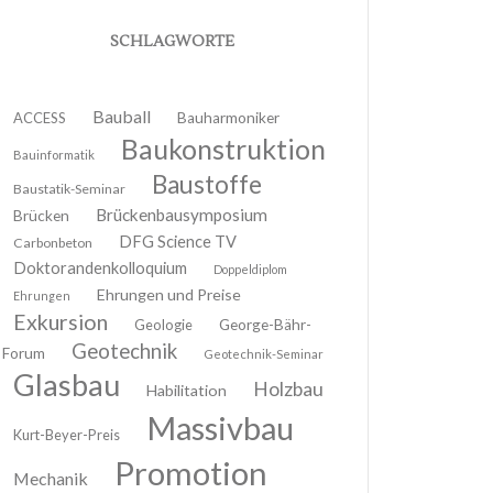
SCHLAGWORTE
Bauball
ACCESS
Bauharmoniker
Baukonstruktion
Bauinformatik
Baustoffe
Baustatik-Seminar
Brückenbausymposium
Brücken
DFG Science TV
Carbonbeton
Doktorandenkolloquium
Doppeldiplom
Ehrungen und Preise
Ehrungen
Exkursion
Geologie
George-Bähr-
Geotechnik
Forum
Geotechnik-Seminar
Glasbau
Holzbau
Habilitation
Massivbau
Kurt-Beyer-Preis
Promotion
Mechanik