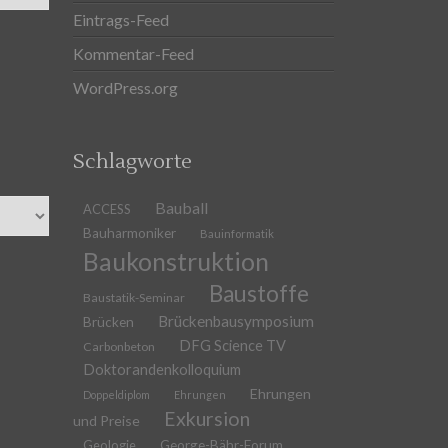
Eintrags-Feed
Kommentar-Feed
WordPress.org
Schlagworte
Bauball
ACCESS
Bauharmoniker
Bauinformatik
Baukonstruktion
Baustoffe
Baustatik-Seminar
Brückenbausymposium
Brücken
DFG Science TV
Carbonbeton
Doktorandenkolloquium
Ehrungen
Doppeldiplom
Ehrungen
Exkursion
und Preise
Geologie
George-Bähr-Forum