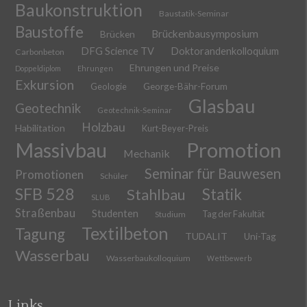
Baukonstruktion
Baustatik-Seminar
Baustoffe
Brückenbausymposium
Brücken
DFG Science TV
Doktorandenkolloquium
Carbonbeton
Ehrungen und Preise
Doppeldiplom
Ehrungen
Exkursion
Geologie
George-Bähr-Forum
Glasbau
Geotechnik
Geotechnik-Seminar
Holzbau
Habilitation
Kurt-Beyer-Preis
Massivbau
Promotion
Mechanik
Seminar für Bauwesen
Promotionen
Schüler
SFB 528
Stahlbau
Statik
SLUB
Straßenbau
Studenten
Tag der Fakultät
Studium
Textilbeton
Tagung
TUDALIT
Uni-Tag
Wasserbau
Wasserbaukolloquium
Wettbewerb
Links