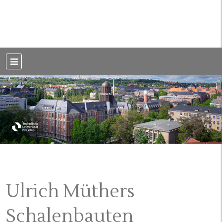
Weblog der Dresdner Bauingenieure · Seit 2002
BauBlog TU
Dresden
Ulrich Müthers
Schalenbauten