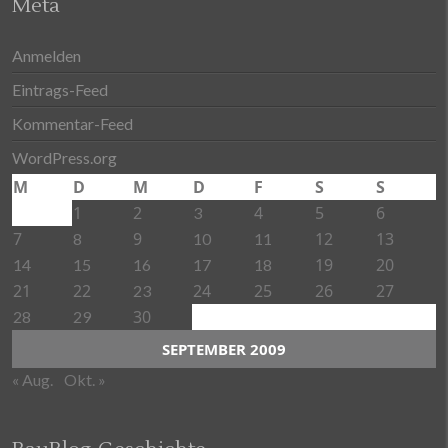
Meta
Anmelden
Eintrags-Feed
Kommentar-Feed
WordPress.org
M
D
M
D
F
S
S
1
2
4
5
6
3
7
9
12
13
8
10
11
19
20
14
15
16
17
18
21
22
24
25
26
27
23
30
28
29
SEPTEMBER 2009
« Aug.
Okt. »