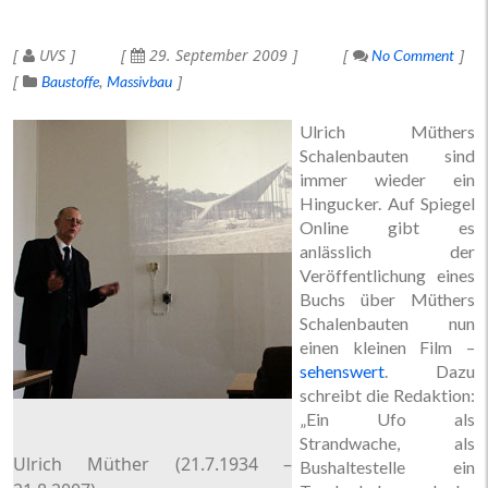
UVS
29. September 2009
No Comment
Baustoffe
Massivbau
Ulrich Müthers
Schalenbauten sind
immer wieder ein
Hingucker. Auf Spiegel
Online gibt es
anlässlich der
Veröffentlichung eines
Buchs über Müthers
Schalenbauten nun
einen kleinen Film –
sehenswert
. Dazu
schreibt die Redaktion:
„Ein Ufo als
Strandwache, als
Ulrich Müther (21.7.1934 –
Bushaltestelle ein