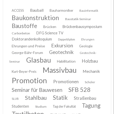
Bauball
ACCESS
Bauharmoniker
Bauinformatik
Baukonstruktion
Baustatik-Seminar
Baustoffe
Brückenbausymposium
Brücken
DFG Science TV
Carbonbeton
Doktorandenkolloquium
Doppeldiplom
Ehrungen
Exkursion
Ehrungen und Preise
Geologie
Geotechnik
George-Bähr-Forum
Geotechnik-
Glasbau
Holzbau
Habilitation
Seminar
Massivbau
Mechanik
Kurt-Beyer-Preis
Promotion
Promotionen
Schüler
SFB 528
Seminar für Bauwesen
Stahlbau
Statik
Straßenbau
SLUB
Tagung
Studenten
Tag der Fakultät
Studium
Textilbeton