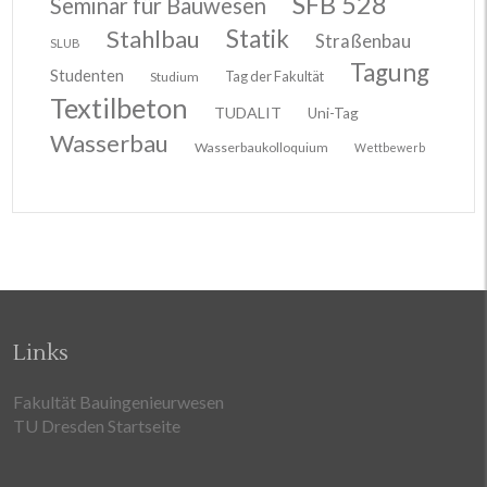
SFB 528
Seminar für Bauwesen
Stahlbau
Statik
Straßenbau
SLUB
Tagung
Studenten
Tag der Fakultät
Studium
Textilbeton
TUDALIT
Uni-Tag
Wasserbau
Wasserbaukolloquium
Wettbewerb
Links
Fakultät Bauingenieurwesen
TU Dresden Startseite