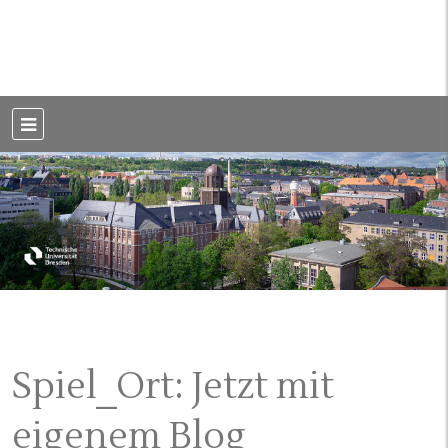
Weblog der Dresdner Bauingenieure · Seit 2002
BauBlog TU
Dresden
Spiel_Ort: Jetzt mit
eigenem Blog