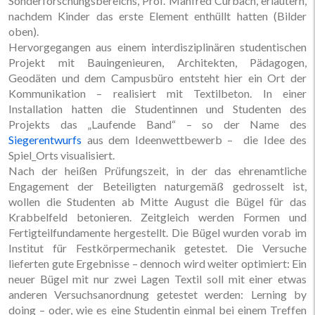
Sonderforschungsbereichs, Prof. Manfred Curbach, erläutern,
nachdem Kinder das erste Element enthüllt hatten (Bilder
oben).
Hervorgegangen aus einem interdisziplinären studentischen
Projekt mit Bauingenieuren, Architekten, Pädagogen,
Geodäten und dem Campusbüro entsteht hier ein Ort der
Kommunikation – realisiert mit Textilbeton. In einer
Installation hatten die Studentinnen und Studenten des
Projekts das „Laufende Band“ – so der Name des
Siegerentwurfs
aus dem Ideenwettbewerb – die Idee des
Spiel_Orts visualisiert.
Nach der heißen Prüfungszeit, in der das ehrenamtliche
Engagement der Beteiligten naturgemäß gedrosselt ist,
wollen die Studenten ab Mitte August die Bügel für das
Krabbelfeld betonieren. Zeitgleich werden Formen und
Fertigteilfundamente hergestellt. Die Bügel wurden vorab im
Institut für Festkörpermechanik getestet. Die Versuche
lieferten gute Ergebnisse – dennoch wird weiter optimiert: Ein
neuer Bügel mit nur zwei Lagen Textil soll mit einer etwas
anderen Versuchsanordnung getestet werden: Lerning by
doing – oder, wie es eine Studentin einmal bei einem Treffen