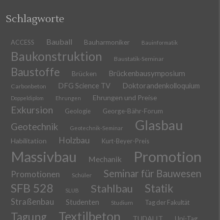
Schlagworte
Bauball
ACCESS
Bauharmoniker
Bauinformatik
Baukonstruktion
Baustatik-Seminar
Baustoffe
Brückenbausymposium
Brücken
DFG Science TV
Doktorandenkolloquium
Carbonbeton
Ehrungen und Preise
Doppeldiplom
Ehrungen
Exkursion
Geologie
George-Bähr-Forum
Glasbau
Geotechnik
Geotechnik-Seminar
Holzbau
Habilitation
Kurt-Beyer-Preis
Massivbau
Promotion
Mechanik
Seminar für Bauwesen
Promotionen
Schüler
SFB 528
Stahlbau
Statik
SLUB
Straßenbau
Studenten
Tag der Fakultät
Studium
Textilbeton
Tagung
TUDALIT
Uni-Tag