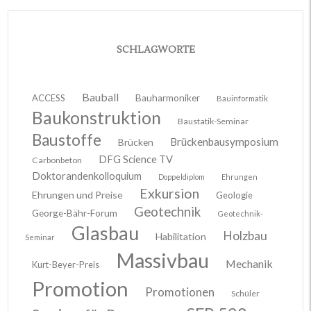
SCHLAGWORTE
Bauball
ACCESS
Bauharmoniker
Bauinformatik
Baukonstruktion
Baustatik-Seminar
Baustoffe
Brückenbausymposium
Brücken
DFG Science TV
Carbonbeton
Doktorandenkolloquium
Doppeldiplom
Ehrungen
Exkursion
Ehrungen und Preise
Geologie
Geotechnik
George-Bähr-Forum
Geotechnik-
Glasbau
Holzbau
Habilitation
Seminar
Massivbau
Mechanik
Kurt-Beyer-Preis
Promotion
Promotionen
Schüler