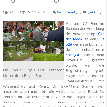
UVS
15. Juli 2009
No Comment
Spiel_Ort
Als am 19. Juni im
Rahmen der Verleihung
der Auszeichnung „
Ort
der Ideen
“ an den
SFB
528
der erste Bügel für
den entstehenden
Spiel_Ort
hinter dem
Beyer-Bau gesetzt
wurde, war die
Ein neuer Spiel_Ort entsteht
Begeisterung groß.
hinter dem Beyer-Bau.
Sogar die sächsische
Staatsministerin für
Wissenschaft und Kunst, Dr. Eva-Maria Stange, war
hochinteressiert und lobte die Vielfalt des neuen Baustoffs
Textilbeton. Die Ministerin ließ sich das Projekt von Prof.
Steffen Marx und dem Sprecher des