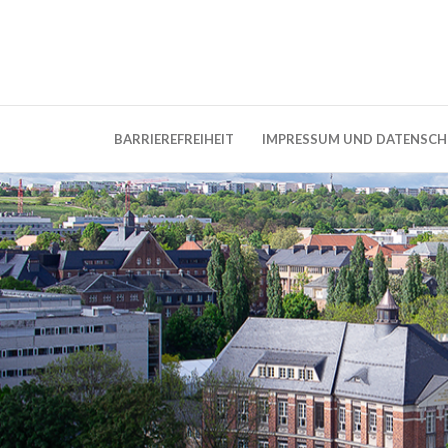
Weblog der Dresdner Bauingenieure · Seit
BauBlog TU 
BARRIEREFREIHEIT
IMPRESSUM UND DATENSC