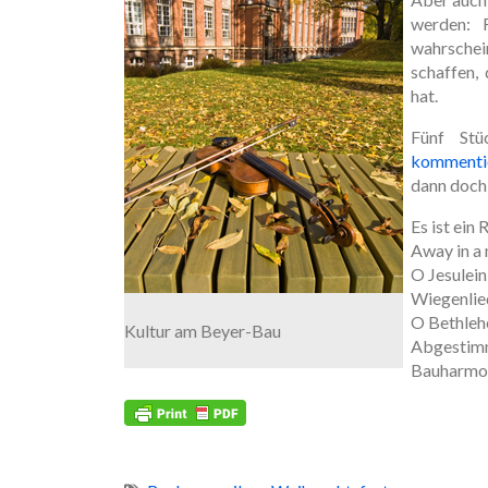
werden: 
wahrschei
schaffen,
hat.
Fünf Stü
kommenti
dann doch
Es ist ein
Away in a
O Jesulein
Wiegenlied
O Bethlehe
Kultur am Beyer-Bau
Abgestimm
Bauharmon