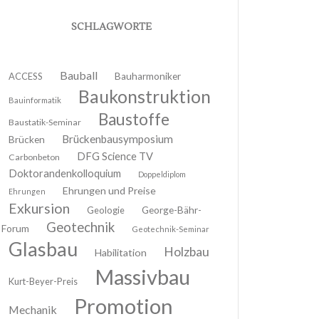
SCHLAGWORTE
Bauball
ACCESS
Bauharmoniker
Baukonstruktion
Bauinformatik
Baustoffe
Baustatik-Seminar
Brückenbausymposium
Brücken
DFG Science TV
Carbonbeton
Doktorandenkolloquium
Doppeldiplom
Ehrungen und Preise
Ehrungen
Exkursion
Geologie
George-Bähr-
Geotechnik
Forum
Geotechnik-Seminar
Glasbau
Holzbau
Habilitation
Massivbau
Kurt-Beyer-Preis
Promotion
Mechanik