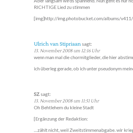
Aber langsam wirds spannend. Nun geht es nur no
RICHTIGE Lied zu stimmen
[img]http://img.photobucket.com/albums/v411/he
sagt:
Ulrich van Stipriaan
13. November 2008 um 12:16 Uhr
wenn man mal die chormitglieder, die hier abstim
ich überleg gerade, ob ich unter pseudonym meine
sagt:
SZ
13. November 2008 um 11:51 Uhr
Oh Behtlehem du kleine Stadt
[Ergänzung der Redaktion:
…zählt nicht, weil Zweitstimmenabgabe. wir kriege