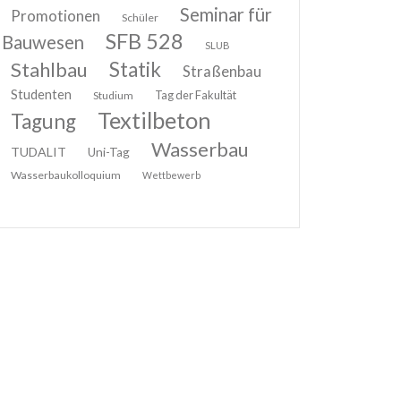
Seminar für
Promotionen
Schüler
SFB 528
Bauwesen
SLUB
Stahlbau
Statik
Straßenbau
Studenten
Tag der Fakultät
Studium
Textilbeton
Tagung
Wasserbau
TUDALIT
Uni-Tag
Wasserbaukolloquium
Wettbewerb