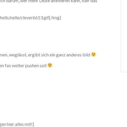
ch darum, wer mehr Leute animieren kann, fuer das
lls/nelle/clever6613.gif[/img]
men, weglässt, ergibt sich ein ganz anderes bild
n fav weiter pushen soll
n hier alles mit!]