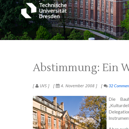
Abstimmung: Ein W
UVS
4. November 2008
32 Commen
Die Bauh
„Kulturde
Delegatio
Instrument
Aber auch 