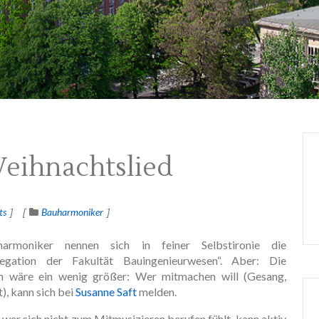
eihnachtslied
ts
Bauharmoniker
armoniker nennen sich in feiner Selbstironie die
legation der Fakultät Bauingenieurwesen“. Aber: Die
n wäre ein wenig größer: Wer mitmachen will (Gesang,
), kann sich bei
Susanne Saft
melden.
wer sich nicht zum Mitmusizieren berufen fühlt, kann aktiv