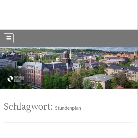
Weblog der Dresdner Bauingenieure · Seit 2002
BauBlog TU
Dresden
Schlagwort:
Stundenplan