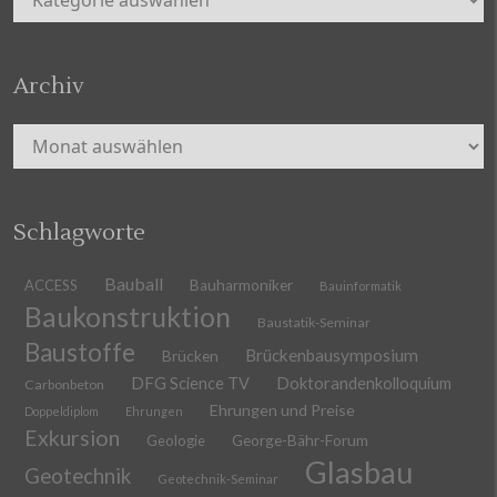
Archiv
Archiv
Schlagworte
Bauball
ACCESS
Bauharmoniker
Bauinformatik
Baukonstruktion
Baustatik-Seminar
Baustoffe
Brückenbausymposium
Brücken
DFG Science TV
Doktorandenkolloquium
Carbonbeton
Ehrungen und Preise
Doppeldiplom
Ehrungen
Exkursion
Geologie
George-Bähr-Forum
Glasbau
Geotechnik
Geotechnik-Seminar