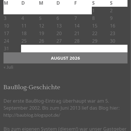
M
D
M
D
F
S
S
1
2
3
4
6
7
8
9
5
10
11
12
13
14
15
16
17
18
19
20
21
22
23
24
25
26
27
28
29
30
31
AUGUST 2026
« Juli
BauBlog-Geschichte
Der erste BauBlog-Eintrag überhaupt war am 5.
September 2002. Bis zum Juni 2013 lief das Blog hier:
http://baublog.blogspot.de/
Bis zum eigenen System (diesem!) war unser Gastgeber