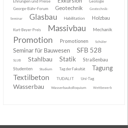
Exkursion
Ehrungen und Preise
Geologie
Geotechnik
George-Bähr-Forum
Geotechnik-
Glasbau
Holzbau
Habilitation
Seminar
Massivbau
Mechanik
Kurt-Beyer-Preis
Promotion
Promotionen
Schüler
SFB 528
Seminar für Bauwesen
Stahlbau
Statik
Straßenbau
SLUB
Tagung
Studenten
Tag der Fakultät
Studium
Textilbeton
TUDALIT
Uni-Tag
Wasserbau
Wasserbaukolloquium
Wettbewerb