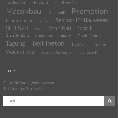
Holzbau
Habilitation
Kurt-Beyer-Preis
Massivbau
Promotion
Mechanik
Seminar für Bauwesen
Promotionen
Schüler
SFB 528
Stahlbau
Statik
SLUB
Straßenbau
Studenten
Tag der Fakultät
Studium
Textilbeton
Tagung
TUDALIT
Uni-Tag
Wasserbau
Wasserbaukolloquium
Wettbewerb
Links
Fakultät Bauingenieurwesen
TU Dresden Startseite
Suchen
nach: