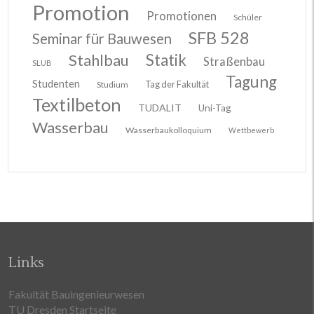
Promotion
Promotionen
Schüler
SFB 528
Seminar für Bauwesen
Stahlbau
Statik
Straßenbau
SLUB
Tagung
Studenten
Tag der Fakultät
Studium
Textilbeton
TUDALIT
Uni-Tag
Wasserbau
Wasserbaukolloquium
Wettbewerb
Links
Fakultät Bauingenieurwesen
TU Dresden Startseite