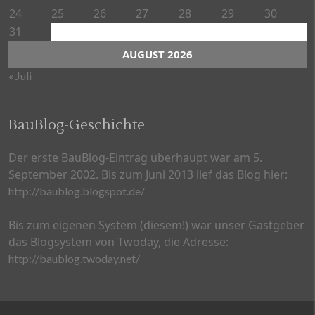
24
25
26
27
28
29
30
31
AUGUST 2026
« Juli
BauBlog-Geschichte
Der erste BauBlog-Eintrag überhaupt war am 5.
September 2002. Bis zum Juni 2013 lief das Blog hier:
http://baublog.blogspot.de/
Bis zum eigenen System (diesem!) war unser Gastgeber
das Blogsystem von Twoday, die Adresse:
http://baublog.twoday.net/