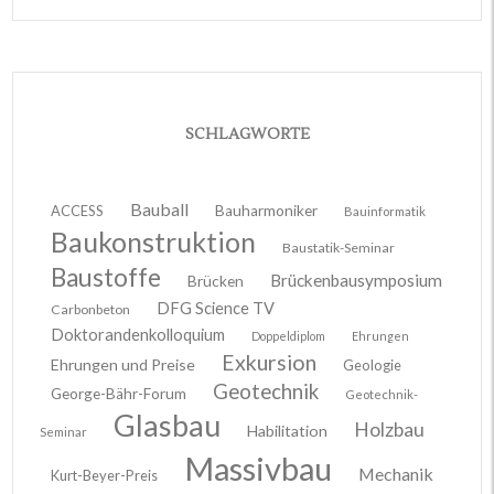
SCHLAGWORTE
Bauball
ACCESS
Bauharmoniker
Bauinformatik
Baukonstruktion
Baustatik-Seminar
Baustoffe
Brückenbausymposium
Brücken
DFG Science TV
Carbonbeton
Doktorandenkolloquium
Doppeldiplom
Ehrungen
Exkursion
Ehrungen und Preise
Geologie
Geotechnik
George-Bähr-Forum
Geotechnik-
Glasbau
Holzbau
Habilitation
Seminar
Massivbau
Mechanik
Kurt-Beyer-Preis