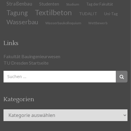
Straßenbau
Studenten
Tag der Fakultät
Studium
Textilbeton
Tagung
TUDALIT
Uni-Tag
Wasserbau
Wasserbaukolloquium
Wettbewerb
Links
Fakultät Bauingenieurwesen
TU Dresden Startseite
Suchen
nach:
Kategorien
Kategorien