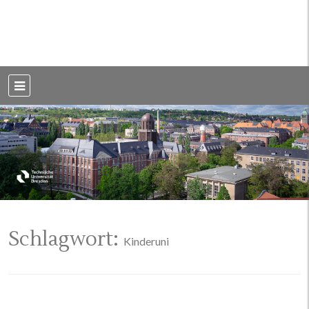
Weblog der Dresdner Bauingenieure · Seit 2002
BauBlog TU
Dresden
Schlagwort:
Kinderuni