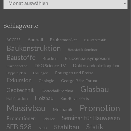
Archiv
Schlagworte
Bauball
ACCESS
Bauharmoniker
Bauinformatik
Baukonstruktion
Baustatik-Seminar
Baustoffe
Brückenbausymposium
Brücken
DFG Science TV
Doktorandenkolloquium
Carbonbeton
Ehrungen und Preise
Doppeldiplom
Ehrungen
Exkursion
Geologie
George-Bähr-Forum
Glasbau
Geotechnik
Geotechnik-Seminar
Holzbau
Habilitation
Kurt-Beyer-Preis
Massivbau
Promotion
Mechanik
Seminar für Bauwesen
Promotionen
Schüler
SFB 528
Stahlbau
Statik
SLUB