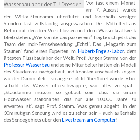
Vor fast einem Monat,
Wasserbaulabor der TU Dresden
am 7. August, wurde
der Witka-Staudamm überflutet und innerhalb weniger
Stunden fast vollständig ausgewaschen. Der Mittelteil aus
Beton mit den drei Verschlüssen und dem Wasserkraftwerk
blieb stehen. „Wie konnte das passieren?“ fragte sich jetzt das
Team der mdr-Fernsehsendung „Echt!“. Das „Magazin zum
Staunen“ fand einen Experten im
Hubert-Engels-Labor
, dem
ältesten Flussbaulabor der Welt. Prof. Jürgen Stamm von der
Professur Wasserbau
und seine Mitarbeiter hatten ein Modell
des Staudamms nachgebaut und konnten anschaulich zeigen,
wie der Damm hielt – solange er nicht überflutet wurde. Aber
sobald das Wasser überschwappte, war alles zu spät…
„Staudämme müssen so gebaut sein, dass sie einem
Hochwasser standhalten, das nur alle 10.000 Jahre zu
erwarten ist“, sagt Prof. Stamm. Was genau abgeht: In der
30minütigen Sendung wird es zu sehen sein – auch außerhalb
des Sendegebiets über den
Livestream am Computer
!