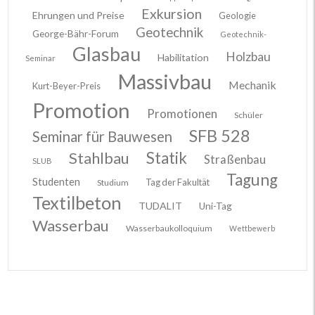
Exkursion
Ehrungen und Preise
Geologie
Geotechnik
George-Bähr-Forum
Geotechnik-
Glasbau
Holzbau
Habilitation
Seminar
Massivbau
Mechanik
Kurt-Beyer-Preis
Promotion
Promotionen
Schüler
SFB 528
Seminar für Bauwesen
Stahlbau
Statik
Straßenbau
SLUB
Tagung
Studenten
Tag der Fakultät
Studium
Textilbeton
TUDALIT
Uni-Tag
Wasserbau
Wasserbaukolloquium
Wettbewerb