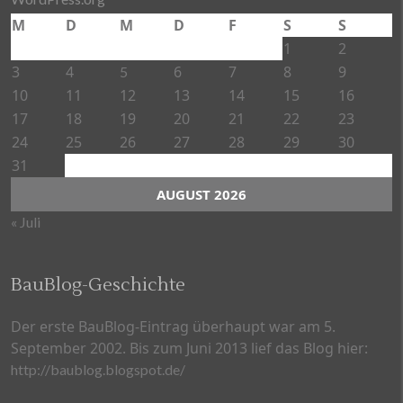
M
D
M
D
F
S
S
1
2
3
4
6
7
8
9
5
10
11
12
13
14
15
16
17
18
19
20
21
22
23
24
25
26
27
28
29
30
31
AUGUST 2026
« Juli
BauBlog-Geschichte
Der erste BauBlog-Eintrag überhaupt war am 5.
September 2002. Bis zum Juni 2013 lief das Blog hier:
http://baublog.blogspot.de/