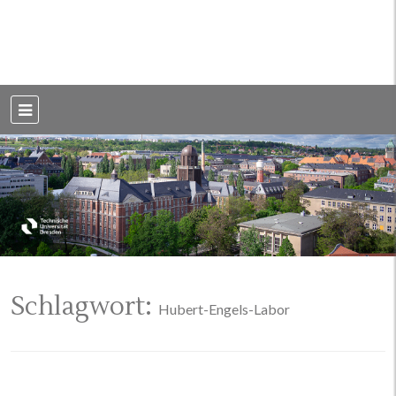
Weblog der Dresdner Bauingenieure · Seit 2002
BauBlog TU
Dresden
Schlagwort:
Hubert-Engels-Labor