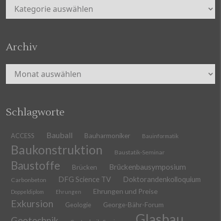
Kategorien
Archiv
Archiv
Schlagworte
Bauball
ACCESS
Bauharmoniker
Bauinformatik
Baukonstruktion
Baustatik-Seminar
Baustoffe
Brückenbausymposium
Brücken
DFG Science TV
Doktorandenkolloquium
Carbonbeton
Ehrungen und Preise
Doppeldiplom
Ehrungen
Exkursion
Geologie
George-Bähr-Forum
Glasbau
Geotechnik