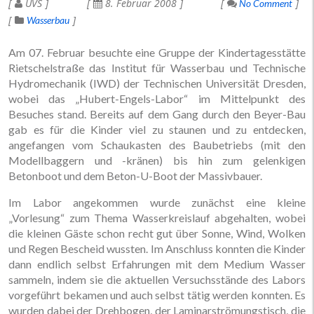
UVS
8. Februar 2008
No Comment
Wasserbau
Am 07. Februar besuchte eine Gruppe der Kindertagesstätte
Rietschelstraße das Institut für Wasserbau und Technische
Hydromechanik (IWD) der Technischen Universität Dresden,
wobei das „Hubert-Engels-Labor“ im Mittelpunkt des
Besuches stand. Bereits auf dem Gang durch den Beyer-Bau
gab es für die Kinder viel zu staunen und zu entdecken,
angefangen vom Schaukasten des Baubetriebs (mit den
Modellbaggern und -kränen) bis hin zum gelenkigen
Betonboot und dem Beton-U-Boot der Massivbauer.
Im Labor angekommen wurde zunächst eine kleine
„Vorlesung“ zum Thema Wasserkreislauf abgehalten, wobei
die kleinen Gäste schon recht gut über Sonne, Wind, Wolken
und Regen Bescheid wussten. Im Anschluss konnten die Kinder
dann endlich selbst Erfahrungen mit dem Medium Wasser
sammeln, indem sie die aktuellen Versuchsstände des Labors
vorgeführt bekamen und auch selbst tätig werden konnten. Es
wurden dabei der Drehbogen, der Laminarströmungstisch, die