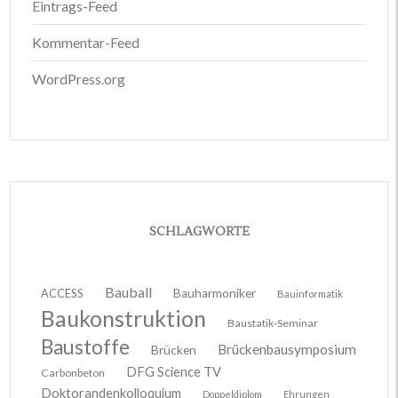
Eintrags-Feed
Kommentar-Feed
WordPress.org
SCHLAGWORTE
Bauball
ACCESS
Bauharmoniker
Bauinformatik
Baukonstruktion
Baustatik-Seminar
Baustoffe
Brückenbausymposium
Brücken
DFG Science TV
Carbonbeton
Doktorandenkolloquium
Doppeldiplom
Ehrungen