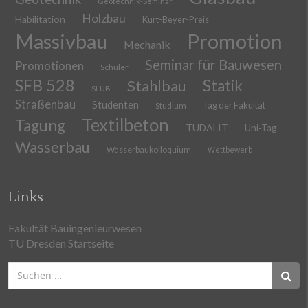
Geotechnik-Seminar
Holzbau
Habilitation
Kurt-Beyer-Preis
Massivbau
Promotion
Mechanik
Seminar für Bauwesen
Promotionen
Schüler
SFB 528
Stahlbau
Statik
SLUB
Straßenbau
Studenten
Tag der Fakultät
Studium
Textilbeton
Tagung
TUDALIT
Uni-Tag
Wasserbau
Wasserbaukolloquium
Wettbewerb
Links
Fakultät Bauingenieurwesen
TU Dresden Startseite
Suchen
nach: