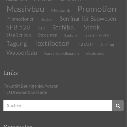
Massivbau
Promotion
Mechanik
Seminar für Bauwesen
Promotionen
Schüler
SFB 528
Stahlbau
Statik
SLUB
Straßenbau
Studenten
Tag der Fakultät
Studium
Textilbeton
Tagung
TUDALIT
Uni-Tag
Wasserbau
Wasserbaukolloquium
Wettbewerb
Links
Fakultät Bauingenieurwesen
TU Dresden Startseite
Suchen
nach: