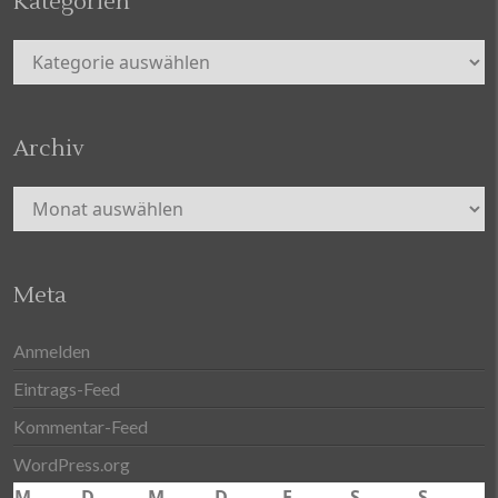
Kategorien
Kategorien
Archiv
Archiv
Meta
Anmelden
Eintrags-Feed
Kommentar-Feed
WordPress.org
M
D
M
D
F
S
S