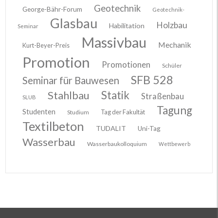
Geotechnik
George-Bähr-Forum
Geotechnik-
Glasbau
Holzbau
Habilitation
Seminar
Massivbau
Mechanik
Kurt-Beyer-Preis
Promotion
Promotionen
Schüler
SFB 528
Seminar für Bauwesen
Stahlbau
Statik
Straßenbau
SLUB
Tagung
Studenten
Tag der Fakultät
Studium
Textilbeton
TUDALIT
Uni-Tag
Wasserbau
Wasserbaukolloquium
Wettbewerb