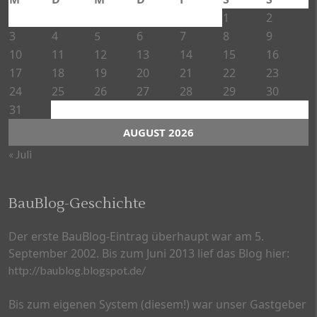
1
2
3
4
6
7
8
9
5
10
11
12
13
14
15
16
17
18
19
20
21
22
23
24
25
26
27
28
29
30
31
AUGUST 2026
« Juli
BauBlog-Geschichte
Der erste BauBlog-Eintrag überhaupt war am 5.
September 2002. Bis zum Juni 2013 lief das Blog hier:
http://baublog.blogspot.de/
Bis zum eigenen System (diesem!) war unser Gastgeber