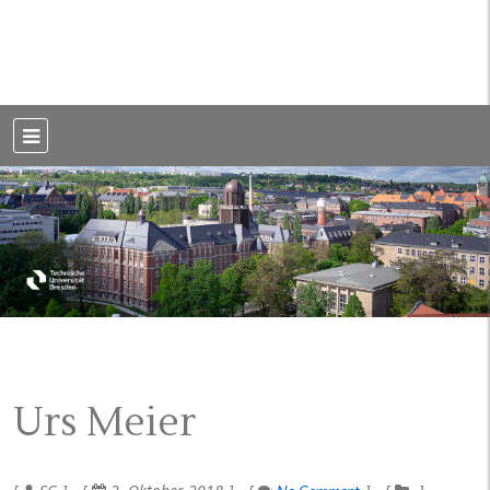
Weblog der Dresdner Bauingenieure · Seit 2002
BauBlog TU
Dresden
Urs Meier