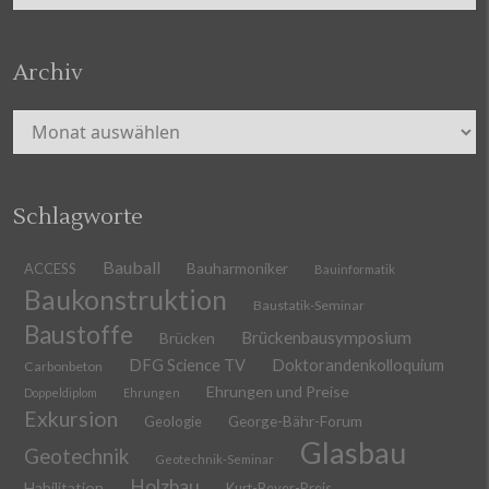
Archiv
Archiv
Schlagworte
Bauball
ACCESS
Bauharmoniker
Bauinformatik
Baukonstruktion
Baustatik-Seminar
Baustoffe
Brückenbausymposium
Brücken
DFG Science TV
Doktorandenkolloquium
Carbonbeton
Ehrungen und Preise
Doppeldiplom
Ehrungen
Exkursion
Geologie
George-Bähr-Forum
Glasbau
Geotechnik
Geotechnik-Seminar
Holzbau
Habilitation
Kurt-Beyer-Preis