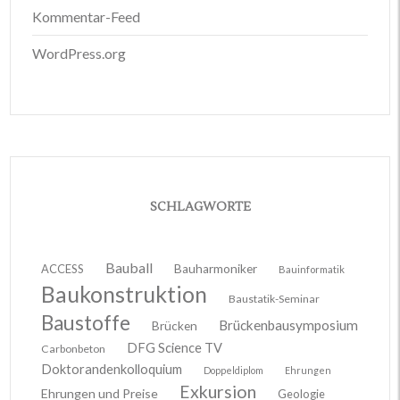
Kommentar-Feed
WordPress.org
SCHLAGWORTE
Bauball
ACCESS
Bauharmoniker
Bauinformatik
Baukonstruktion
Baustatik-Seminar
Baustoffe
Brückenbausymposium
Brücken
DFG Science TV
Carbonbeton
Doktorandenkolloquium
Doppeldiplom
Ehrungen
Exkursion
Ehrungen und Preise
Geologie