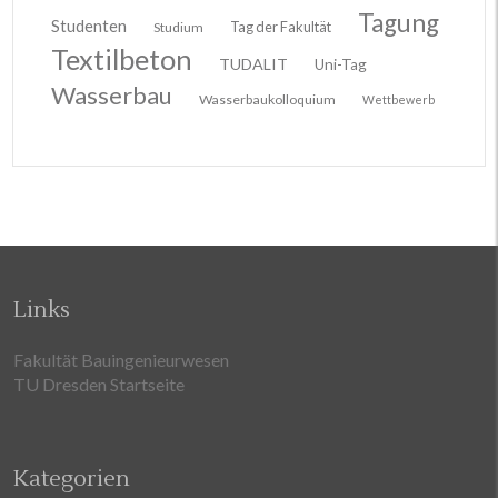
Tagung
Studenten
Tag der Fakultät
Studium
Textilbeton
TUDALIT
Uni-Tag
Wasserbau
Wasserbaukolloquium
Wettbewerb
Links
Fakultät Bauingenieurwesen
TU Dresden Startseite
Kategorien