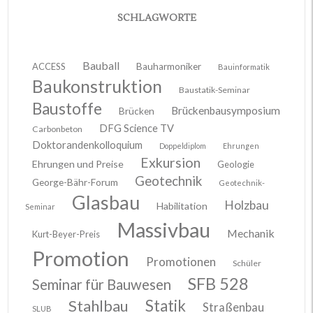
SCHLAGWORTE
Bauball
ACCESS
Bauharmoniker
Bauinformatik
Baukonstruktion
Baustatik-Seminar
Baustoffe
Brückenbausymposium
Brücken
DFG Science TV
Carbonbeton
Doktorandenkolloquium
Doppeldiplom
Ehrungen
Exkursion
Ehrungen und Preise
Geologie
Geotechnik
George-Bähr-Forum
Geotechnik-
Glasbau
Holzbau
Habilitation
Seminar
Massivbau
Mechanik
Kurt-Beyer-Preis
Promotion
Promotionen
Schüler
SFB 528
Seminar für Bauwesen
Stahlbau
Statik
Straßenbau
SLUB