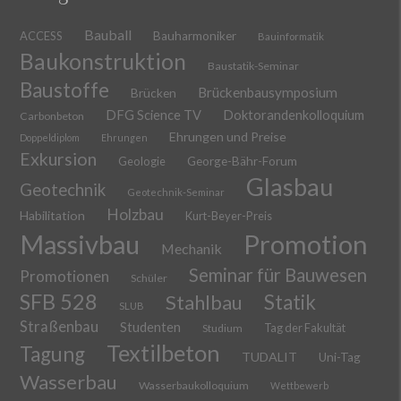
Bauball
ACCESS
Bauharmoniker
Bauinformatik
Baukonstruktion
Baustatik-Seminar
Baustoffe
Brückenbausymposium
Brücken
DFG Science TV
Doktorandenkolloquium
Carbonbeton
Ehrungen und Preise
Doppeldiplom
Ehrungen
Exkursion
Geologie
George-Bähr-Forum
Glasbau
Geotechnik
Geotechnik-Seminar
Holzbau
Habilitation
Kurt-Beyer-Preis
Massivbau
Promotion
Mechanik
Seminar für Bauwesen
Promotionen
Schüler
SFB 528
Stahlbau
Statik
SLUB
Straßenbau
Studenten
Tag der Fakultät
Studium
Textilbeton
Tagung
TUDALIT
Uni-Tag
Wasserbau
Wasserbaukolloquium
Wettbewerb