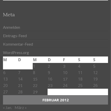
Meta
Anmelden
Eintrags-Feed
Kommentar-Feed
WordPress.org
M
D
M
D
F
S
S
1
4
5
2
3
6
7
8
9
10
11
12
13
14
16
18
19
15
17
20
24
25
26
21
22
23
27
28
29
FEBRUAR 2012
« Jan.
März »