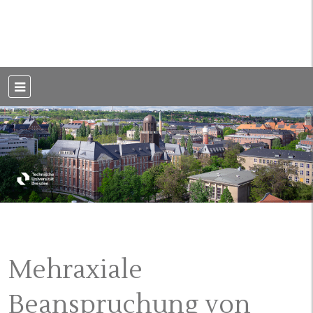
Weblog der Dresdner Bauingenieure · Seit 2002
BauBlog TU
Dresden
Mehraxiale
Beanspruchung von