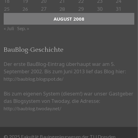
18
19
20
21
23
24
22
27
29
30
31
25
26
28
AUGUST 2008
« Juli
Sep. »
BauBlog-Geschichte
Der erste BauBlog-Eintrag überhaupt war am 5.
September 2002. Bis zum Juni 2013 lief das Blog hier:
http://baublog.blogspot.de/
Bis zum eigenen System (diesem!) war unser Gastgeber
das Blogsystem von Twoday, die Adresse:
http://baublog.twoday.net/
© 2025 Fakultät Bauingenieurwesen der TU Dresden