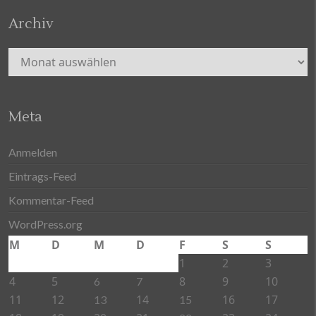
Archiv
Archiv
Meta
Anmelden
Eintrags-Feed
Kommentar-Feed
WordPress.org
M
D
M
D
F
S
S
1
2
3
4
5
8
9
10
6
7
11
12
14
16
17
13
15