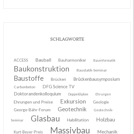
SCHLAGWORTE
Bauball
ACCESS
Bauharmoniker
Bauinformatik
Baukonstruktion
Baustatik-Seminar
Baustoffe
Brückenbausymposium
Brücken
DFG Science TV
Carbonbeton
Doktorandenkolloquium
Doppeldiplom
Ehrungen
Exkursion
Ehrungen und Preise
Geologie
Geotechnik
George-Bähr-Forum
Geotechnik-
Glasbau
Holzbau
Habilitation
Seminar
Massivbau
Mechanik
Kurt-Beyer-Preis