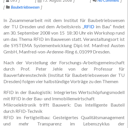
UVS
15. August 2008
No Comment
Baubetriebswesen
In Zusammenarbeit mit dem Institut für Baubetriebswesen
der TU Dresden und dem Arbeitskreis „
RFID
im Bau“ findet
am 30. September 2008 von 15  18:30 Uhr ein Workshop rund
um das Thema RFID im Bauwesen statt. Veranstaltungsort ist
die SYSTEMA Systementwicklung Dipl.-Inf. Manfred Austen
GmbH, Manfred-von-Ardenne-Ring 6, 01099 Dresden.
Nach der Vorstellung der Forschungs-Arbeitsgemeinschaft
durch Prof. Peter Jehle von der Professur für
Bauverfahrenstechnik (Institut für Baubetriebswesen der TU
Dresden) folgen vier halbstündige Vorträge zu den Themen
RFID in der Baulogistik: Integriertes Wertschöpfungsmodell
mit RFID in der Bau- und Immobilienwirtschaft
Mikroelektronik trifft Bauwerk: Das Intelligente Bauteil
durch RFID-Technik
RFID im Fertigteilbau: Gesteigertes Qualitätsmanagement
und mehr Transparenz im Lebenszyklus der