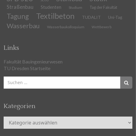
Straßenbau
Studenten
Tag der Fakultät
Studium
Textilbeton
Tagung
TUDALIT
Uni-Tag
Wasserbau
Wasserbaukolloquium
Wettbewerb
Links
Fakultät Bauingenieurwesen
TU Dresden Startseite
Suchen
nach:
Kategorien
Kategorien