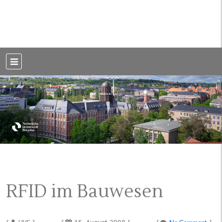
Weblog der Dresdner Bauingenieure · Seit 2002
BauBlog TU
Dresden
RFID im Bauwesen