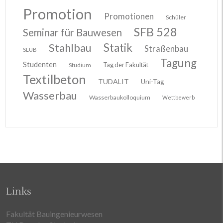
Promotion
Promotionen
Schüler
SFB 528
Seminar für Bauwesen
Stahlbau
Statik
Straßenbau
SLUB
Tagung
Studenten
Tag der Fakultät
Studium
Textilbeton
TUDALIT
Uni-Tag
Wasserbau
Wasserbaukolloquium
Wettbewerb
Links
Fakultät Bauingenieurwesen