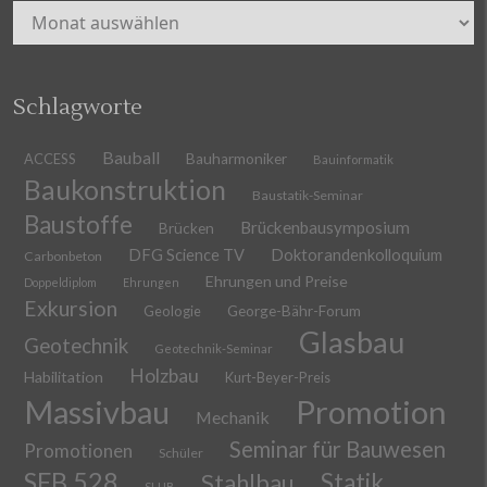
Archiv
Schlagworte
Bauball
ACCESS
Bauharmoniker
Bauinformatik
Baukonstruktion
Baustatik-Seminar
Baustoffe
Brückenbausymposium
Brücken
DFG Science TV
Doktorandenkolloquium
Carbonbeton
Ehrungen und Preise
Doppeldiplom
Ehrungen
Exkursion
Geologie
George-Bähr-Forum
Glasbau
Geotechnik
Geotechnik-Seminar
Holzbau
Habilitation
Kurt-Beyer-Preis
Massivbau
Promotion
Mechanik
Seminar für Bauwesen
Promotionen
Schüler
SFB 528
Stahlbau
Statik
SLUB