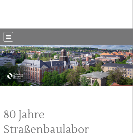
Weblog der Dresdner Bauingenieure · Seit 2002
BauBlog TU
Dresden
80 Jahre
Straßenbaulabor