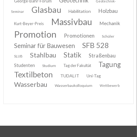
Geotechnik
George-Bähr-Forum
Geotechnik-
Glasbau
Holzbau
Habilitation
Seminar
Massivbau
Mechanik
Kurt-Beyer-Preis
Promotion
Promotionen
Schüler
SFB 528
Seminar für Bauwesen
Stahlbau
Statik
Straßenbau
SLUB
Tagung
Studenten
Tag der Fakultät
Studium
Textilbeton
TUDALIT
Uni-Tag
Wasserbau
Wasserbaukolloquium
Wettbewerb