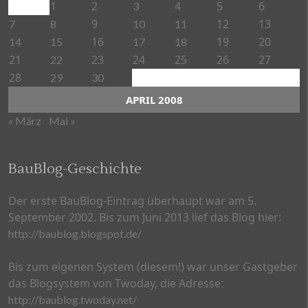
1
2
4
5
6
3
9
12
13
7
8
10
11
16
19
20
14
15
17
18
21
23
24
25
26
27
22
28
29
30
APRIL 2008
« März
Mai »
BauBlog-Geschichte
Der erste BauBlog-Eintrag überhaupt war am 5.
September 2002. Bis zum Juni 2013 lief das Blog hier:
http://baublog.blogspot.de/
Bis zum eigenen System (diesem!) war unser Gastgeber
das Blogsystem von Twoday, die Adresse:
http://baublog.twoday.net/