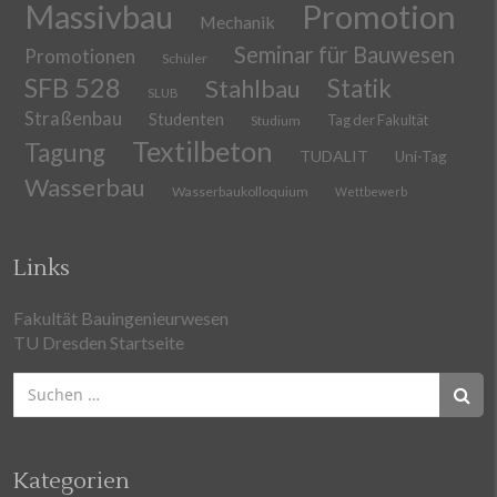
Massivbau
Promotion
Mechanik
Seminar für Bauwesen
Promotionen
Schüler
SFB 528
Stahlbau
Statik
SLUB
Straßenbau
Studenten
Tag der Fakultät
Studium
Textilbeton
Tagung
TUDALIT
Uni-Tag
Wasserbau
Wasserbaukolloquium
Wettbewerb
Links
Fakultät Bauingenieurwesen
TU Dresden Startseite
Suchen
nach:
Kategorien