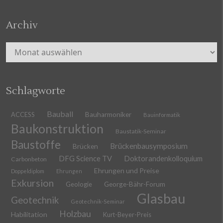
Archiv
Archiv
Schlagworte
Bauball
ACCESS
Bauharmoniker
Bauinformatik
Baukonstruktion
Baustatik-Seminar
Baustoffe
Brückenbausymposium
Brücken
DFG Science TV
Doktorandenkolloquium
Carbonbeton
Ehrungen und Preise
Doppeldiplom
Ehrungen
Exkursion
Geologie
George-Bähr-Forum
Glasbau
Geotechnik
Geotechnik-Seminar
Holzbau
Habilitation
Kurt-Beyer-Preis