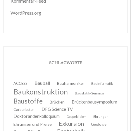
Kommentar-Feed
WordPress.org
SCHLAGWORTE
Bauball
ACCESS
Bauharmoniker
Bauinformatik
Baukonstruktion
Baustatik-Seminar
Baustoffe
Brückenbausymposium
Brücken
DFG Science TV
Carbonbeton
Doktorandenkolloquium
Doppeldiplom
Ehrungen
Exkursion
Ehrungen und Preise
Geologie